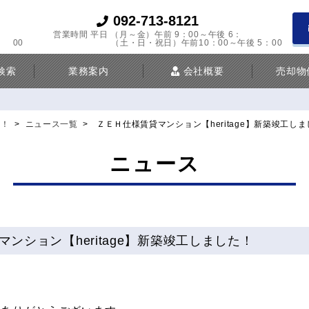
092-713-8121
営業時間 平日 （月～金）午前 9：00～午後 6：
00
（土・日・祝日）午前10：00～午後 5：00
検索
業務案内
会社概要
売却物
ら！
>
ニュース一覧
>
ＺＥＨ仕様賃貸マンション【heritage】新築竣工し
ニュース
ンション【heritage】新築竣工しました！